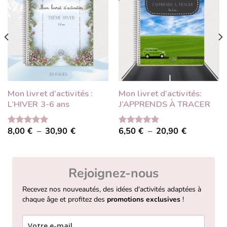
Mon livret d’activités :
Mon livret d’activités:
L’HIVER 3-6 ans
J’APPRENDS À TRACER
Plage
Plage
8,00
€
–
30,90
€
6,50
€
–
20,90
€
Note
5.00
Note
5.00
de
de
sur 5
sur 5
prix :
prix :
8,00 €
6,50 €
à
à
Rejoignez-nous
30,90 €
20,90 €
Recevez nos nouveautés, des idées d'activités adaptées à
chaque âge et profitez des
promotions exclusives
!