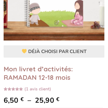
DÉJÀ CHOISI PAR CLIENT
Mon livret d’activités:
RAMADAN 12-18 mois
(
1
avis client)
Noté
1
5.00
Plage
6,50
–
25,90
€
€
sur 5 basé
sur
notation
de
client