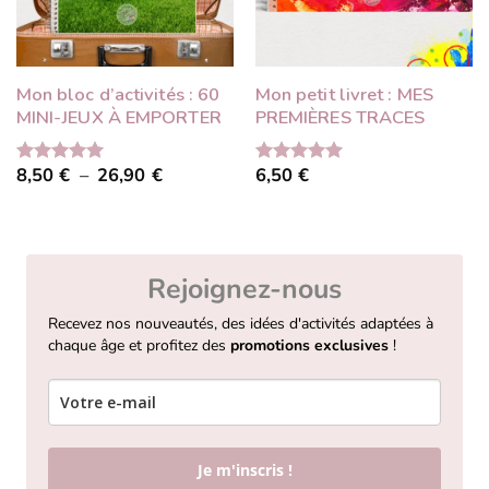
Mon bloc d’activités : 60
Mon petit livret : MES
MINI-JEUX À EMPORTER
PREMIÈRES TRACES
Plage
8,50
€
–
26,90
€
6,50
€
Note
5.00
Note
5.00
de
sur 5
sur 5
prix :
8,50 €
à
26,90 €
Rejoignez-nous
Recevez nos nouveautés, des idées d'activités adaptées à
chaque âge et profitez des
promotions exclusives
!
Je m'inscris !