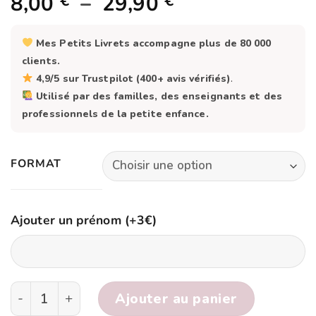
Plage
8,00
–
29,90
€
€
de
prix :
Mes Petits Livrets accompagne plus de 80 000
8,00 €
clients.
à
4,9/5 sur Trustpilot (400+ avis vérifiés)
.
Utilisé par des familles, des enseignants et des
29,90 €
professionnels de la petite enfance.
FORMAT
Ajouter un prénom (+3€)
quantité de Mon livret d'activités : L’EUROPE
Ajouter au panier