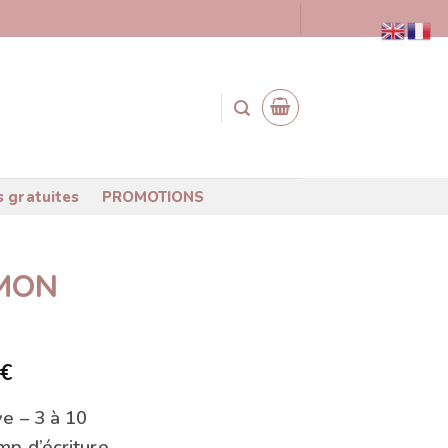
s gratuites
PROMOTIONS
 MON
Plage
€
de
e – 3 à 10
prix :
p d’écriture.