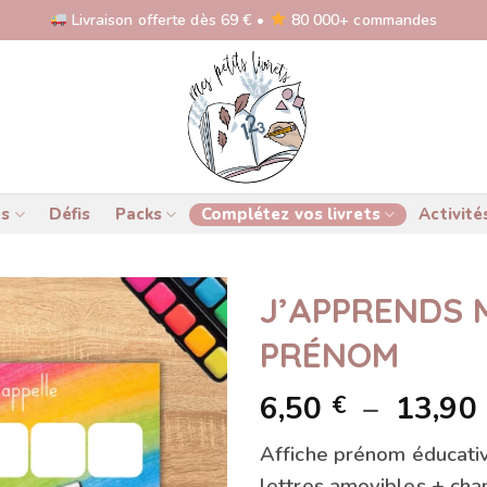
Livraison offerte dès 69 € •
80 000+ commandes
és
Défis
Packs
Complétez vos livrets
Activité
J’APPRENDS
PRÉNOM
6,50
–
13,90
€
Affiche prénom éducativ
lettres amovibles + cham