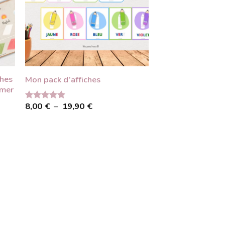
ches
Mon pack d’affiches
imer
Plage
8,00
€
–
19,90
€
Note
5.00
de
sur 5
prix :
8,00 €
à
19,90 €