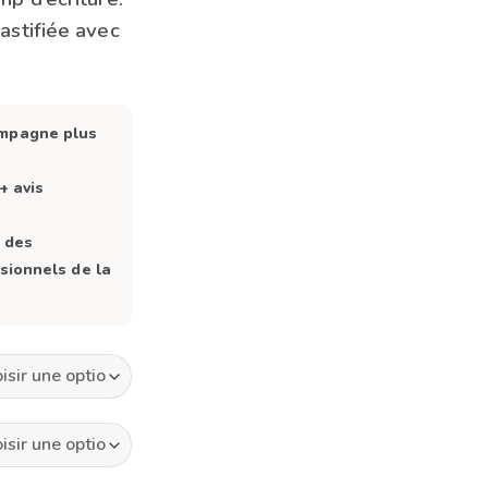
6,50 €
astifiée avec
à
13,90 €
ompagne plus
+ avis
, des
sionnels de la