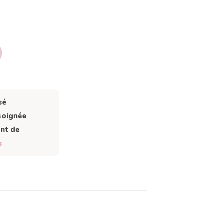
S MON PRÉNOM
sé
soignée
ant de
s