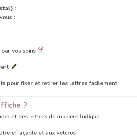
stal)
:
vous :
 par vos soins
fert
s pour fixer et retirer les lettres facilement
ffiche ?
nom et des lettres de manière ludique
feutre effaçable et aux velcros