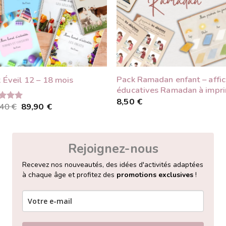
Pack Ramadan enfant – affi
 Éveil 12 – 18 mois
éducatives Ramadan à impr
8,50
€
Le
Le
,40
€
89,90
€
e
5.00
prix
prix
5
initial
actuel
était :
est :
119,40 €.
89,90 €.
Rejoignez-nous
Recevez nos nouveautés, des idées d'activités adaptées
à chaque âge et profitez des
promotions exclusives
!