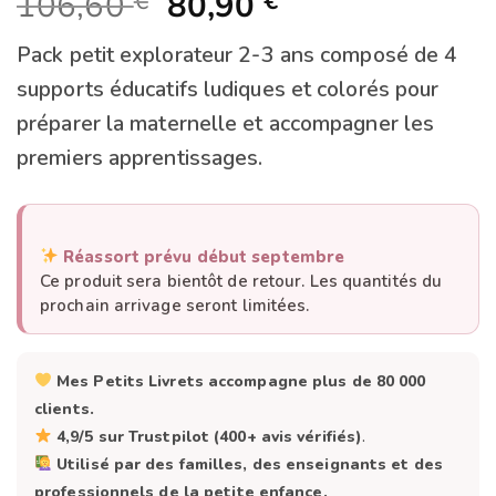
Le
Le
106,60
80,90
€
€
prix
prix
Pack petit explorateur 2-3 ans composé de 4
initial
actuel
supports éducatifs ludiques et colorés pour
était :
est :
préparer la maternelle et accompagner les
106,60 €.
80,90 €.
premiers apprentissages.
Réassort prévu début septembre
Ce produit sera bientôt de retour. Les quantités du
prochain arrivage seront limitées.
Mes Petits Livrets accompagne plus de 80 000
clients.
4,9/5 sur Trustpilot (400+ avis vérifiés)
.
Utilisé par des familles, des enseignants et des
professionnels de la petite enfance.