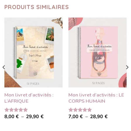
PRODUITS SIMILAIRES
Mon livret d’activités :
Mon livret d’activités : LE
L’AFRIQUE
CORPS HUMAIN
Plage
Plage
8,00
€
–
29,90
€
7,00
€
–
28,90
€
Note
5.00
Note
5.00
de
de
sur 5
sur 5
prix :
prix :
8,00 €
7,00 €