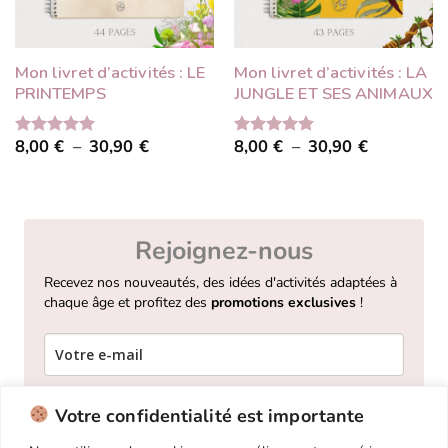
Mon livret d’activités : LE
Mon livret d’activités : LA
PRINTEMPS
JUNGLE ET SES ANIMAUX
Plage
Plage
8,00
€
–
30,90
€
8,00
€
–
30,90
€
Note
5.00
Note
5.00
de
de
sur 5
sur 5
prix :
prix :
8,00 €
8,00 €
à
à
30,90 €
30,90 €
Rejoignez-nous
Recevez nos nouveautés, des idées d'activités adaptées à
chaque âge et profitez des
promotions exclusives
!
Votre confidentialité est importante
Je m'inscris !