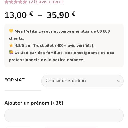
(
20
avis client)
Noté
20
4.95
Plage
13,00
–
35,90
€
€
sur 5 basé
sur
de
notations
client
prix :
Mes Petits Livrets accompagne plus de 80 000
13,00 €
clients.
à
4,9/5 sur Trustpilot (400+ avis vérifiés)
.
Utilisé par des familles, des enseignants et des
35,90 €
professionnels de la petite enfance.
FORMAT
Ajouter un prénom (+3€)