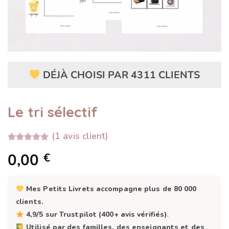
DÉJÀ CHOISI PAR 4311 CLIENTS
Le tri sélectif
(
1
avis client)
Noté
1
5.00
0,00
€
sur 5 basé
sur
notation
client
Mes Petits Livrets accompagne plus de 80 000
clients.
4,9/5 sur Trustpilot (400+ avis vérifiés)
.
Utilisé par des familles, des enseignants et des