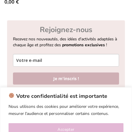
0,00
€
Note
5.00
sur 5
Rejoignez-nous
Recevez nos nouveautés, des idées d'activités adaptées à
chaque âge et profitez des
promotions exclusives
!
Je m'inscris !
Votre confidentialité est importante
Nous utilisons des cookies pour améliorer votre expérience,
mesurer l'audience et personnaliser certains contenus.
CGV
Mentions légales et politique de confidentialité
Qui sommes-nous?
Accepter