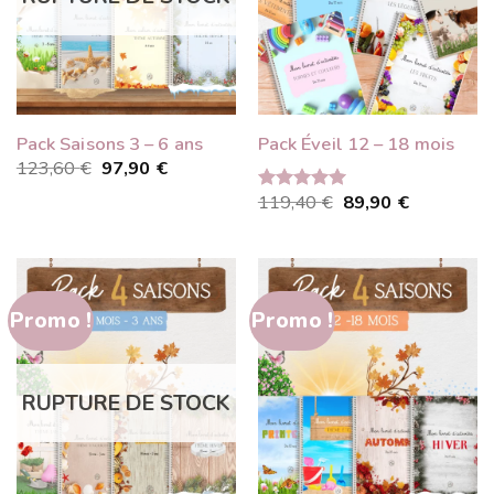
Pack Saisons 3 – 6 ans
Pack Éveil 12 – 18 mois
Le
Le
123,60
€
97,90
€
prix
prix
Le
Le
119,40
€
89,90
€
initial
actuel
Note
5.00
prix
prix
était :
est :
sur 5
initial
actuel
123,60 €.
97,90 €.
était :
est :
119,40 €.
89,90 €.
Promo !
Promo !
RUPTURE DE STOCK