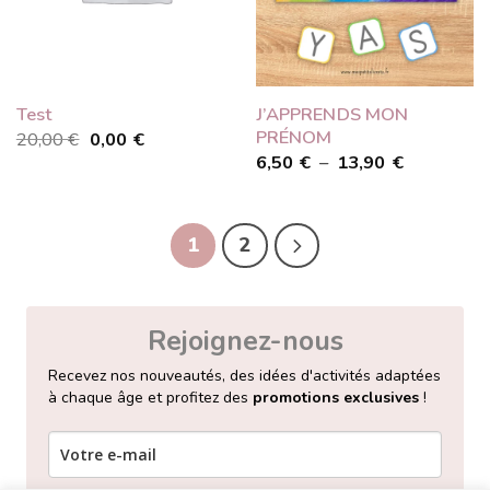
J’APPRENDS MON
Test
PRÉNOM
Le
Le
20,00
€
0,00
€
prix
prix
Plage
6,50
€
–
13,90
€
initial
actuel
de
était :
est :
prix :
20,00 €.
0,00 €.
6,50 €
à
1
2
13,90 €
Rejoignez-nous
Recevez nos nouveautés, des idées d'activités adaptées
à chaque âge et profitez des
promotions exclusives
!