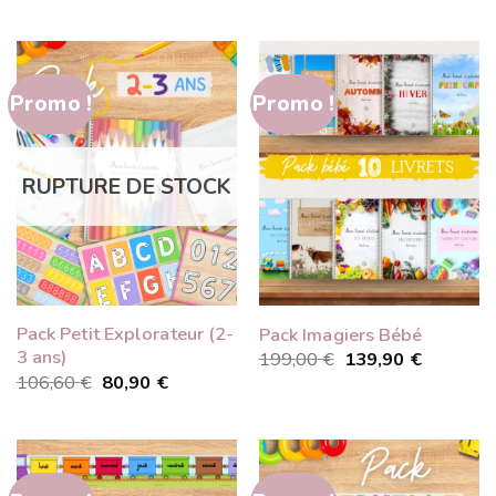
prix
prix
prix
prix
initial
actuel
initial
actuel
était :
est :
était :
est :
300,00 €.
210,00 €.
278,00 €.
189,90 €
Promo !
Promo !
RUPTURE DE STOCK
Pack Petit Explorateur (2-
Pack Imagiers Bébé
3 ans)
Le
Le
199,00
€
139,90
€
prix
prix
Le
Le
106,60
€
80,90
€
initial
actuel
prix
prix
était :
est :
initial
actuel
199,00 €.
139,90 €
était :
est :
106,60 €.
80,90 €.