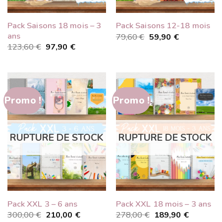
Pack Saisons 18 mois – 3
Pack Saisons 12-18 mois
ans
Le
Le
79,60
€
59,90
€
prix
prix
Le
Le
123,60
€
97,90
€
initial
actuel
prix
prix
était :
est :
initial
actuel
79,60 €.
59,90 €.
était :
est :
123,60 €.
97,90 €.
Promo !
Promo !
RUPTURE DE STOCK
RUPTURE DE STOCK
Pack XXL 3 – 6 ans
Pack XXL 18 mois – 3 ans
Le
Le
Le
Le
300,00
€
210,00
€
278,00
€
189,90
€